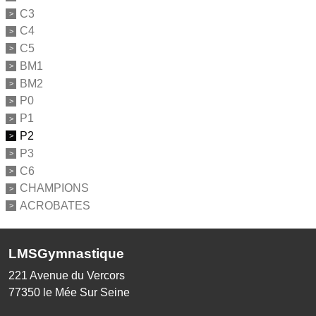
C3
C4
C5
BM1
BM2
P0
P1
P2
P3
C6
CHAMPIONS
ACROBATES
LMSGymnastique
221 Avenue du Vercors
77350
le Mée Sur Seine