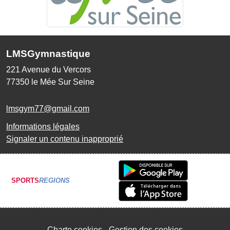
LMSGymnastique
221 Avenue du Vercors
77350
le Mée Sur Seine
lmsgym77@gmail.com
Informations légales
Signaler un contenu inapproprié
SPORTS
REGIONS
Charte cookies
Gestion des cookies