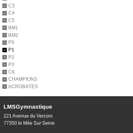
C3
C4
C5
BM1
BM2
P0
P1
P2
P3
C6
CHAMPIONS
ACROBATES
LMSGymnastique
221 Avenue du Vercors
77350
le Mée Sur Seine