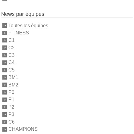
News par équipes
Toutes les équipes
FITNESS
C1
C2
C3
C4
C5
BM1
BM2
P0
P1
P2
P3
C6
CHAMPIONS