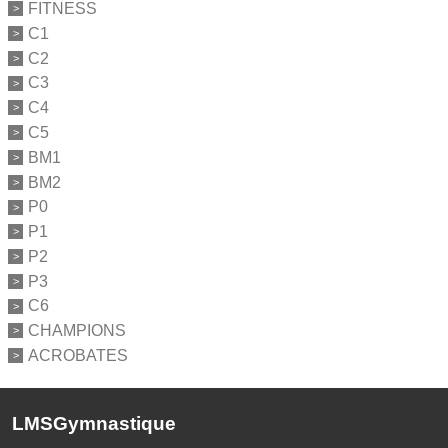
FITNESS
C1
C2
C3
C4
C5
BM1
BM2
P0
P1
P2
P3
C6
CHAMPIONS
ACROBATES
LMSGymnastique