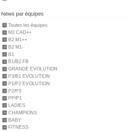
News par équipes
Toutes les équipes
M2 CAD++
B2 M1++
B2 M1-
B1
B1/B2 FB
GRANDE EVOLUTION
P3/B1 EVOLUTION
P1/P2 EVOLUTION
P2/P3
PP/P1
LADIES
CHAMPIONS
BABY
FITNESS