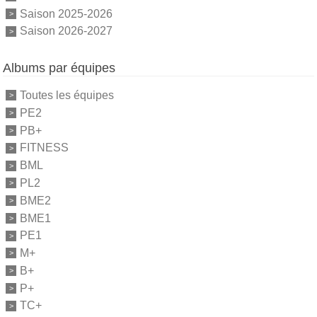
Saison 2025-2026
Saison 2026-2027
Albums par équipes
Toutes les équipes
PE2
PB+
FITNESS
BML
PL2
BME2
BME1
PE1
M+
B+
P+
TC+