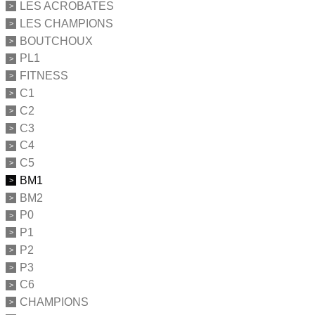
LES ACROBATES
LES CHAMPIONS
BOUTCHOUX
PL1
FITNESS
C1
C2
C3
C4
C5
BM1
BM2
P0
P1
P2
P3
C6
CHAMPIONS