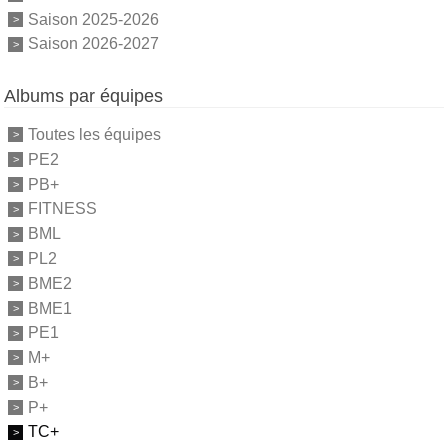
Saison 2025-2026
Saison 2026-2027
Albums par équipes
Toutes les équipes
PE2
PB+
FITNESS
BML
PL2
BME2
BME1
PE1
M+
B+
P+
TC+