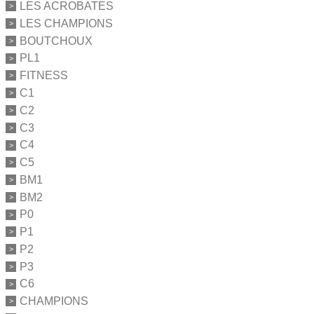
LES ACROBATES
LES CHAMPIONS
BOUTCHOUX
PL1
FITNESS
C1
C2
C3
C4
C5
BM1
BM2
P0
P1
P2
P3
C6
CHAMPIONS