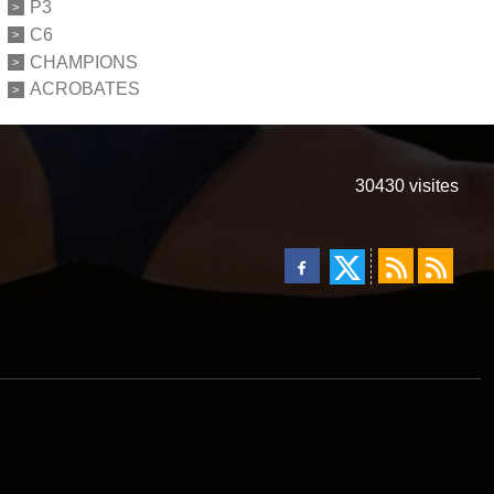
P3
C6
CHAMPIONS
ACROBATES
30430
visites