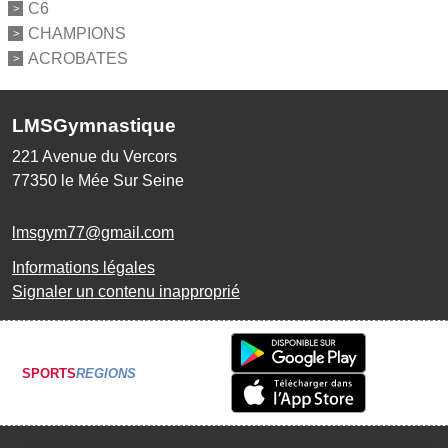
C6
CHAMPIONS
ACROBATES
LMSGymnastique
221 Avenue du Vercors
77350
le Mée Sur Seine
lmsgym77@gmail.com
Informations légales
Signaler un contenu inapproprié
SPORTS
REGIONS