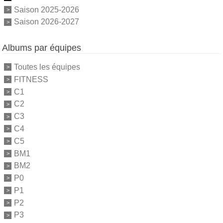
Saison 2025-2026
Saison 2026-2027
Albums par équipes
Toutes les équipes
FITNESS
C1
C2
C3
C4
C5
BM1
BM2
P0
P1
P2
P3