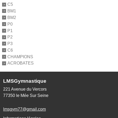
C5
BM1
BM2
P0
P1
P2
P3
C6
CHAMPIONS
ACROBATES
LMSGymnastique
221 Avenue du Vercors
77350
le Mée Sur Seine
lmsgym77@gmail.com