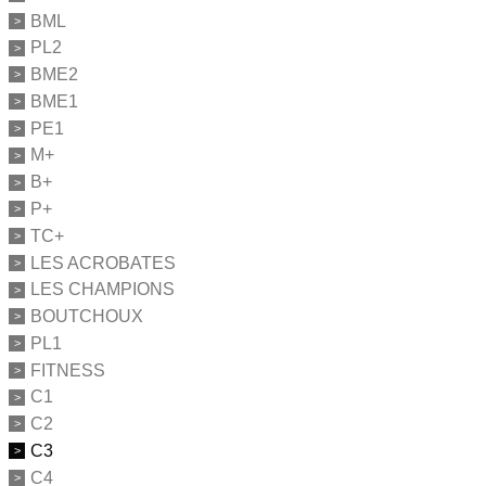
BML
PL2
BME2
BME1
PE1
M+
B+
P+
TC+
LES ACROBATES
LES CHAMPIONS
BOUTCHOUX
PL1
FITNESS
C1
C2
C3
C4