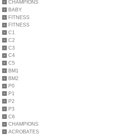
CHAMPIONS
BABY
FITNESS
FITNESS
C1
C2
C3
C4
C5
BM1
BM2
P0
P1
P2
P3
C6
CHAMPIONS
ACROBATES