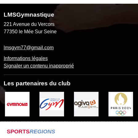
LMSGymnastique
221 Avenue du Vercors
77350
le Mée Sur Seine
lmsgym77@gmail.com
Informations légales
Signaler un contenu inapproprié
Les partenaires du club
SPORTS
REGIONS