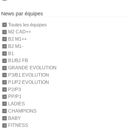
News par équipes
Toutes les équipes
M2 CAD++
B2 M1++
B2 M1-
B1
B1/B2 FB
GRANDE EVOLUTION
P3/B1 EVOLUTION
P1/P2 EVOLUTION
P2/P3
PP/P1
LADIES
CHAMPIONS
BABY
FITNESS