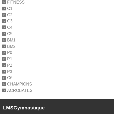
FITNESS
C1
C2
C3
C4
C5
BM1
BM2
P0
P1
P2
P3
C6
CHAMPIONS
ACROBATES
LMSGymnastique