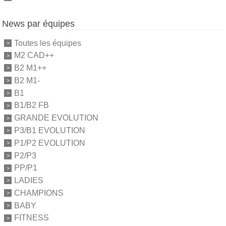
News par équipes
Toutes les équipes
M2 CAD++
B2 M1++
B2 M1-
B1
B1/B2 FB
GRANDE EVOLUTION
P3/B1 EVOLUTION
P1/P2 EVOLUTION
P2/P3
PP/P1
LADIES
CHAMPIONS
BABY
FITNESS