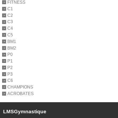
FITNESS
C1
C2
C3
C4
C5
BM1
BM2
P0
P1
P2
P3
C6
CHAMPIONS
ACROBATES
LMSGymnastique