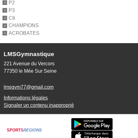
P2
P3
C6
CHAMPIONS
ACROBATES
LMSGymnastique
221 Avenue du Vercors
77350
le Mée Sur Seine
lmsgym77@gmail.com
Informations légales
Signaler un contenu inapproprié
SPORTS
REGIONS