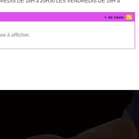
EDIS DE 18H à 20H30 LES VENDREDIS DE 18H à
+ de news
s à afficher.