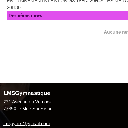
ENTRAINEMENTS LES LUNDIS 18H à 20H45 LES MERCR
20H30
Dernières news
Aucune new
LMSGymnastique
221 Avenue du Vercors
77350
le Mée Sur Seine
lmsgym77@gmail.com