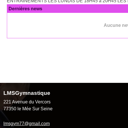
ENTRAINEMENTS LES LUNDIS DE 18H45 à 20H45 LES M
Dernières news
Aucune new
LMSGymnastique
221 Avenue du Vercors
77350
le Mée Sur Seine
lmsgym77@gmail.com