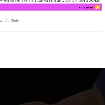
ARDIS DE 18H15 à 20H45 LES JEUDIS DE 18H à 20H30
+ de news
s à afficher.