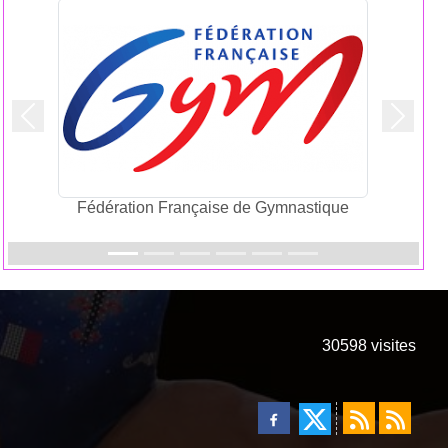
Précedent
Suivan
Fédération Française de Gymnastique
30598
visites