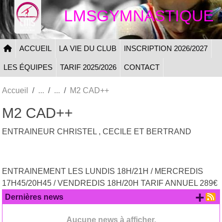
Panneau de gestion des cookies
LMSGYMNASTIQUE
ACCUEIL
LA VIE DU CLUB
INSCRIPTION 2026/2027
LES ÉQUIPES
TARIF 2025/2026
CONTACT
Accueil
M2 CAD++
M2 CAD++
ENTRAINEUR CHRISTEL , CECILE ET BERTRAND
ENTRAINEMENT LES LUNDIS 18H/21H / MERCREDIS
17H45/20H45 / VENDREDIS 18H/20H TARIF ANNUEL 289€
+ d
Dernières news
Aucune news à afficher.