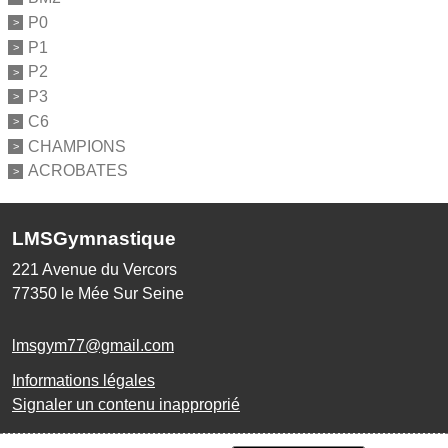
P0
P1
P2
P3
C6
CHAMPIONS
ACROBATES
LMSGymnastique
221 Avenue du Vercors
77350
le Mée Sur Seine
lmsgym77@gmail.com
Informations légales
Signaler un contenu inapproprié